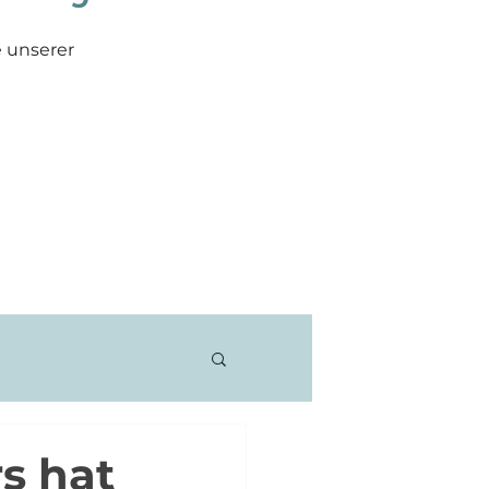
e unserer
rachkurse
Fontäne
s hat