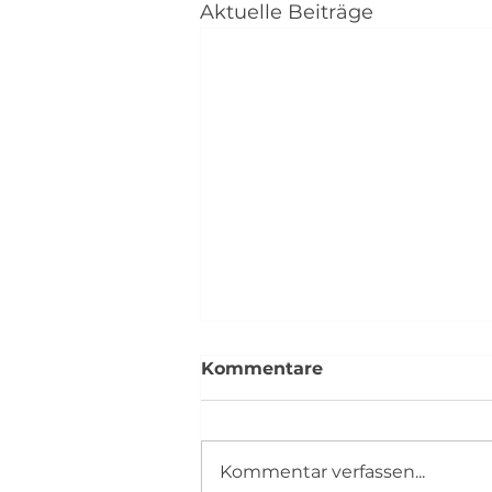
Aktuelle Beiträge
abplattform.de
Kommentare
Kommentar verfassen...
Weltfrauentag