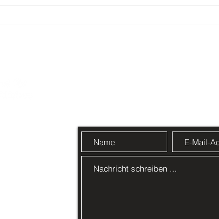
Unsere wichtigsten
B2-
Werte als Wertewolke
kost
Bed
Kontakt aufnehmen
gement e.V.