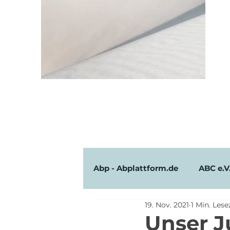
Abp - Abplattform.de
ABC e.V
19. Nov. 2021
1 Min. Lese
Avicenna Institut e.V.
bv
Unser J