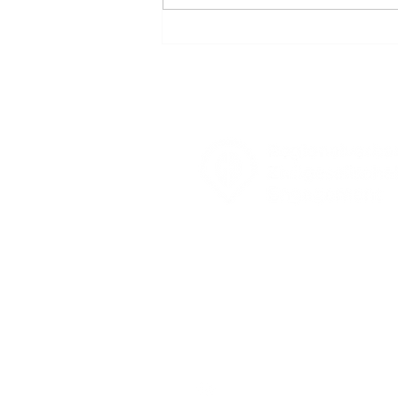
Regionalverband für
Zivilgesellschaftliches Enga
Kurt-Schumacher-Str. 32,
60313 Frankfurt am Main
kontakt@rze-verband.de