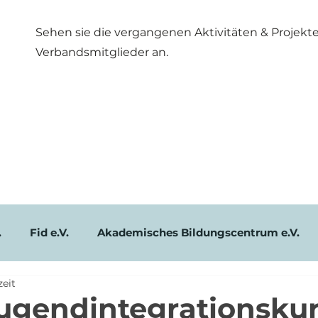
Sehen sie die vergangenen Aktivitäten & Projekt
Verbandsmitglieder an.
.
Fid e.V.
Akademisches Bildungscentrum e.V.
zeit
m-ev.de
Brüdergrimm
Delphin - Nachhilfe & Sp
ugendintegrationskur