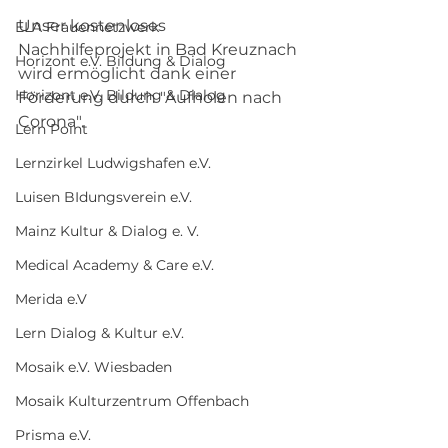
Unser kostenloses 
ELA Frauennetzwerk
Nachhilfeprojekt in Bad Kreuznach 
Horizont e.V. Bildung & Dialog
wird ermöglicht dank einer 
Horizont e.V. Bildung & Dialog
Förderung durch "Aufholen nach 
Corona".
Lern Point
Lernzirkel Ludwigshafen e.V.
Luisen BIdungsverein e.V.
Mainz Kultur & Dialog e. V.
Medical Academy & Care e.V.
Merida e.V
Lern Dialog & Kultur e.V.
Mosaik e.V. Wiesbaden
Mosaik Kulturzentrum Offenbach
Prisma e.V.