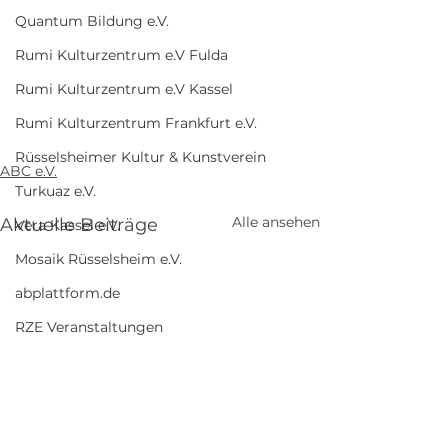
Quantum Bildung e.V.
Rumi Kulturzentrum e.V Fulda
Rumi Kulturzentrum e.V Kassel
Rumi Kulturzentrum Frankfurt e.V.
Rüsselsheimer Kultur & Kunstverein
ABC e.V.
Turkuaz e.V.
Alle ansehen
Aktuelle Beiträge
Vera Kassel e.V.
Mosaik Rüsselsheim e.V.
abplattform.de
RZE Veranstaltungen