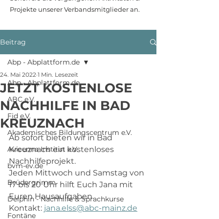
Projekte unserer Verbandsmitglieder an.
Beitrag
Abp - Abplattform.de
24. Mai 2022
1 Min. Lesezeit
Abp - Abplattform.de
JETZT KOSTENLOSE
ABC e.V.
NACHHILFE IN BAD
Fid e.V.
KREUZNACH
Akademisches Bildungscentrum e.V.
Ab sofort bieten wir in Bad 
Avicenna Institut e.V.
Kreuznach ein kostenloses 
Nachhilfeprojekt. 
bvm-ev.de
Jeden Mittwoch und Samstag von 
Brüdergrimm
17 bis 20 Uhr hilft Euch Jana mit 
Euren Hausaufgaben. 
Delphin - Nachhilfe & Sprachkurse
Kontakt: 
jana.elss@abc-mainz.de
Fontäne