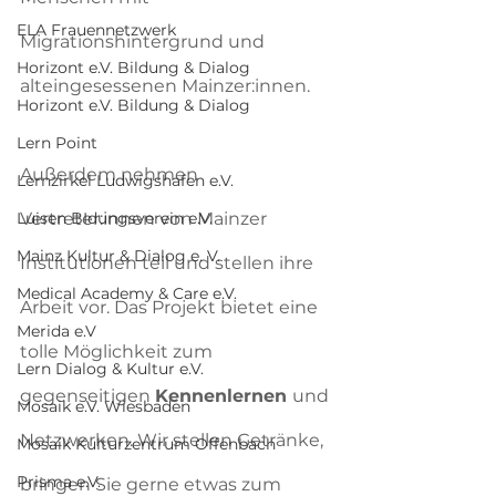
ELA Frauennetzwerk
Migrationshintergrund und 
Horizont e.V. Bildung & Dialog
alteingesessenen Mainzer:innen.
Horizont e.V. Bildung & Dialog
Lern Point
Außerdem nehmen 
Lernzirkel Ludwigshafen e.V.
Luisen BIdungsverein e.V.
Vertreter:innen von Mainzer 
Mainz Kultur & Dialog e. V.
Institutionen teil und stellen ihre 
Medical Academy & Care e.V.
Arbeit vor. Das Projekt bietet eine 
Merida e.V
tolle Möglichkeit zum 
Lern Dialog & Kultur e.V.
gegenseitigen 
Kennenlernen 
und 
Mosaik e.V. Wiesbaden
Netzwerken. Wir stellen Getränke, 
Mosaik Kulturzentrum Offenbach
Prisma e.V.
bringen Sie gerne etwas zum 