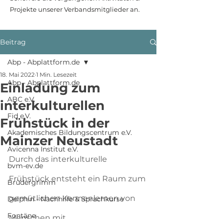
Projekte unserer Verbandsmitglieder an.
Beitrag
Abp - Abplattform.de
18. Mai 2022
1 Min. Lesezeit
Abp - Abplattform.de
Einladung zum
ABC e.V.
interkulturellen
Fid e.V.
Frühstück in der
Akademisches Bildungscentrum e.V.
Mainzer Neustadt
Avicenna Institut e.V.
Durch das interkulturelle 
bvm-ev.de
Frühstück entsteht ein Raum zum 
Brüdergrimm
gemütlichen Kennenlernen von 
Delphin - Nachhilfe & Sprachkurse
Fontäne
Menschen mit 