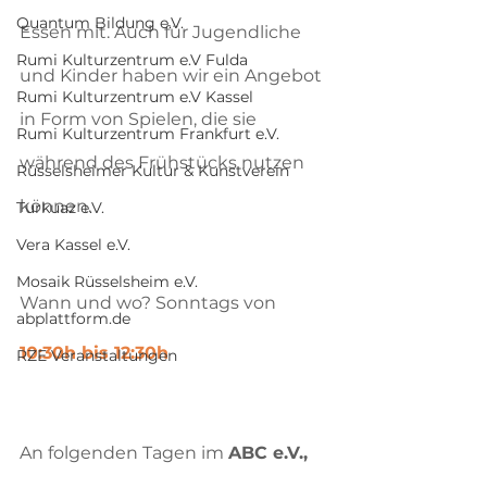
Quantum Bildung e.V.
Essen mit. Auch für Jugendliche 
Rumi Kulturzentrum e.V Fulda
und Kinder haben wir ein Angebot 
Rumi Kulturzentrum e.V Kassel
in Form von Spielen, die sie 
Rumi Kulturzentrum Frankfurt e.V.
während des Frühstücks nutzen 
Rüsselsheimer Kultur & Kunstverein
können.
Turkuaz e.V.
Vera Kassel e.V.
Mosaik Rüsselsheim e.V.
Wann und wo? Sonntags von
abplattform.de
10:30h bis 12:30h
RZE Veranstaltungen
An folgenden Tagen im 
ABC e.V., 